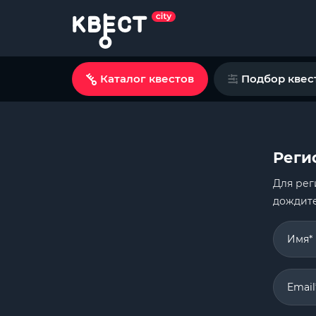
Каталог квестов
Подбор квес
Реги
Для рег
дождите
Имя*
Email