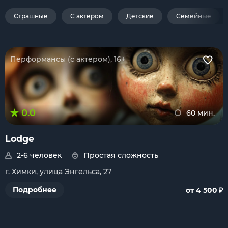
Страшные
С актером
Детские
Семейные
Перформансы (с актером), 16+
0.0
60 мин.
Lodge
2-6 человек
Простая сложность
г. Химки, улица Энгельса, 27
₽
Подробнее
от 4 500