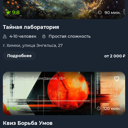
9.8
90 мин.
Тайная лаборатория
4-10 человек
Простая сложность
г. Химки, улица Энгельса, 27
₽
Подробнее
от 2 000
Для большой компании, 18+
0.0
120 мин.
Квиз Борьба Умов