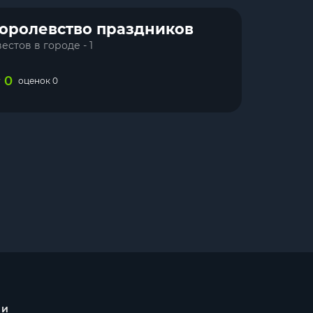
оролевство праздников
естов в городе - 1
0
оценок 0
 и