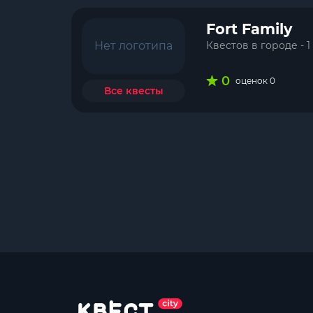
Fort Family
Нет логотипа
Квестов в городе - 1
0
оценок 0
Все квесты