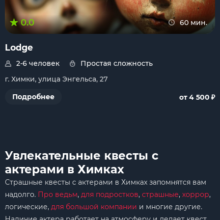
0.0
60 мин.
Lodge
2-6 человек
Простая сложность
г. Химки, улица Энгельса, 27
₽
Подробнее
от 4 500
Увлекательные квесты с
актерами в Химках
Страшные квесты с актерами в Химках запомнятся вам
надолго.
Про ведьм
,
для подростков
,
страшные
,
хоррор
,
логические,
для большой компании
и многие другие.
Наличие актера работает на атмосферу и делает квест