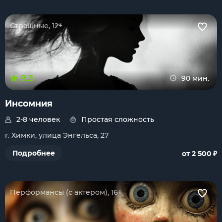
Страшные, 12+
9.3
90 мин.
Инсомния
2-8 человек
Простая сложность
г. Химки, улица Энгельса, 27
₽
Подробнее
от 2 500
Перформансы (с актером), 16+