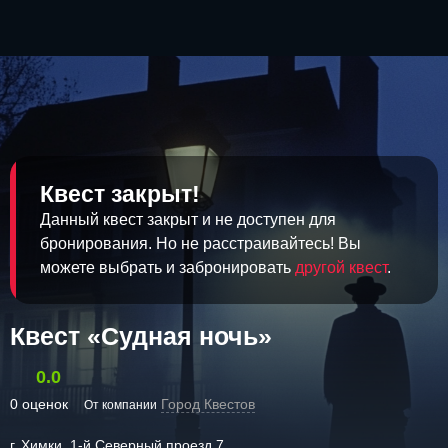
Квест закрыт!
Данный квест закрыт и не доступен для
бронирования. Но не расстраивайтесь! Вы
можете выбрать и забронировать
другой квест
.
Квест «Судная ночь»
0.0
0 оценок
Город Квестов
От компании
г. Химки, 1-й Северный проезд 7