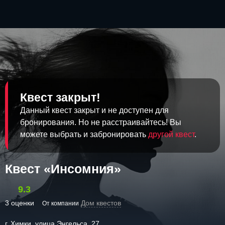
Квест закрыт!
Данный квест закрыт и не доступен для
бронирования. Но не расстраивайтесь! Вы
можете выбрать и забронировать
другой квест
.
Квест «Инсомния»
9.3
3 оценки
Дом квестов
От компании
г. Химки, улица Энгельса, 27