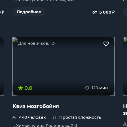
₽
₽
Подробнее
0
от 15 000
Для новичков, 12+
0.0
120 мин.
Квиз мозгобойня
Н
з
4-10 человек
Простая сложность
г. Химки, улица Родионова, 2к1