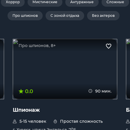
Хоррор
Мистические
Антуражные
Сложные
Про шпионов
С зоной отдыха
Без актеров
Про шпионов, 8+
0.0
90 мин.
Шпионаж
Б
5-15 человек
Простая сложность
г. Химки, улица Энгельса, 7/15
г