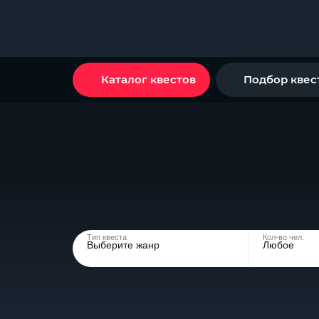
Каталог квестов
Подбор квес
Тип квеста
Кол-во чел.
Выберите жанр
Любое