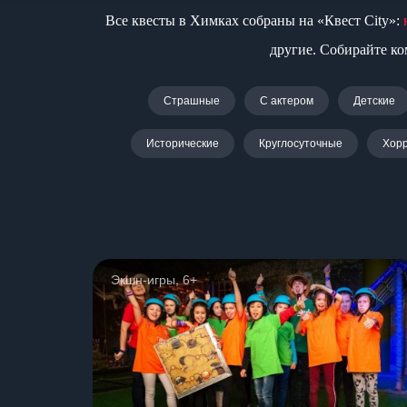
Все квесты в Химках собраны на «Квест City»:
другие. Собирайте ко
Страшные
С актером
Детские
Исторические
Круглосуточные
Хор
Экшн-игры, 6+