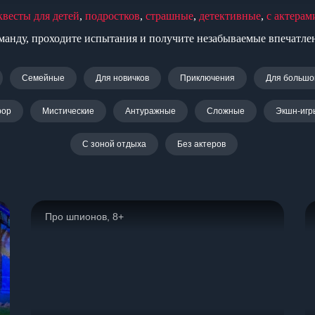
квесты для детей
,
подростков
,
страшные
,
детективные
,
с актерам
манду, проходите испытания и получите незабываемые впечатле
Семейные
Для новичков
Приключения
Для большо
рор
Мистические
Антуражные
Сложные
Экшн-игр
С зоной отдыха
Без актеров
Про шпионов, 8+